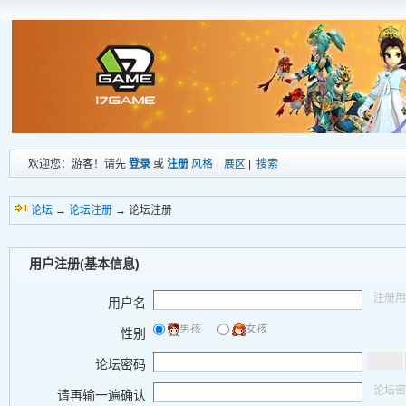
欢迎您：游客！请先
登录
或
注册
风格
|
展区
|
搜索
论坛
→
论坛注册
→ 论坛注册
用户注册(基本信息)
注册用
用户名
男孩
女孩
性别
论坛密码
论坛密
请再输一遍确认