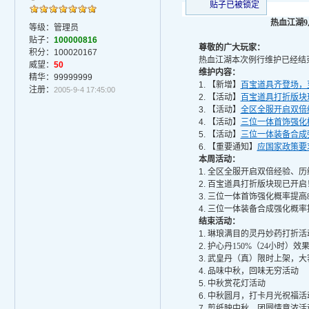
贴子已被锁定
热血江湖
9
等级：管理员
贴子：
100000816
尊敬的广大玩家：
积分：100020167
热血江湖本次例行维护已经结
威望：
50
维护内容：
精华：99999999
1.
【新增】
百宝道具齐登场，
注册：
2005-9-4 17:45:00
2.
【活动】
百宝道具打折版块
3.
【活动】
全区全服开启双倍
4.
【活动】
三位一体首饰强化
5.
【活动】
三位一体装备合成
6.
【
重要通知
】
应国家政策要
本周活动：
1.
全区全服开启双倍经验、历
2.
百宝道具打折版块现已开启
3.
三位一体首饰强化概率提高
4.
三位一体装备合成强化概率
结束活动：
1.
琳琅满目的灵丹妙药打折活
2.
护心丹
150%（24小时）效果
3.
武皇丹（真）限时上架，大
4.
品味中秋，回味无穷活动
5.
中秋赏花灯活动
6.
中秋圆月，打卡月光祝福活
7.
剪纸映中秋，团圆情意浓活