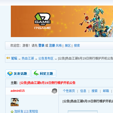
欢迎您：游客！请先
登录
或
注册
风格
|
展区
|
搜索
论坛
→
热血江湖
→
公告发布区
→ [公告]热血江湖9月19日例行维护开机公
主题：
[公告]热血江湖9月19日例行维护开机公告
新的主题
投票帖
admin015
个性首页
|
信息
|
搜索
|
邮箱
|
交易帖
小字报
[公告]热血江湖9月19日例行维护开机
加好友
发短信