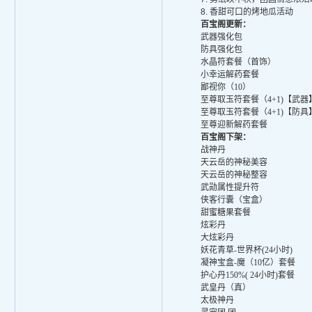
8.
香甜可口的烤地瓜活动
百宝阁更新：
武器强化包
防具强化包
水晶符套餐（首饰）
小幸运解药套餐
鄙视你（
10）
至尊取玉符套餐（
4+1)【武器
至尊取玉符套餐（
4+1)【防具
至尊迎新解药套餐
百宝阁下架：
战神丹
天云岳的神秘美容
天云岳的神秘整容
武勋属性提升符
侠客行囊（宝盒）
甜蜜糖果套餐
炫彩丹
大炫彩丹
妖花青草
-世界杯(24小时)
凝神宝盒
-魔（10亿）套餐
护心丹
150%( 24小时)套餐
武皇丹（真）
太极神丹