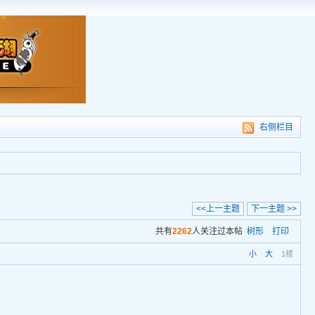
右侧栏目
<<上一主题
下一主题 >>
共有
2262
人关注过本帖
树形
打印
小
大
1楼