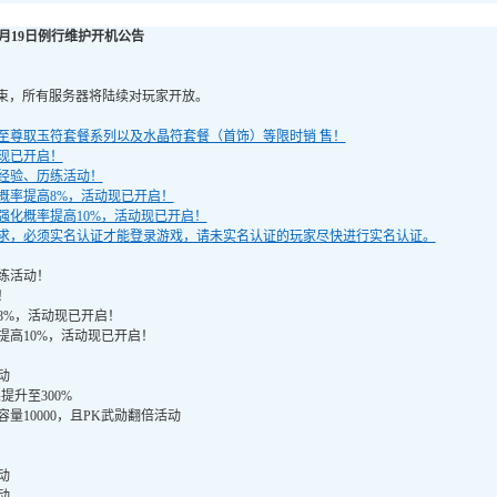
月
19
日
例行
维护开机公告
束，所有服务器将陆续对玩家开放。
至尊取玉符套餐系列以及水晶符套餐（首饰）等限时销 售！
现已开启！
经验、历练活动！
概率提高
8%，活动现已开启！
强化概率提高
10%，活动现已开启！
求，必须实名认证才能登录游戏，请未实名认证的玩家尽快进行实名认证。
练活动！
！
8%，活动现已开启！
提高
10%，活动现已开启！
动
提升至300%
容量
10000，且PK武勋翻倍活动
动
动