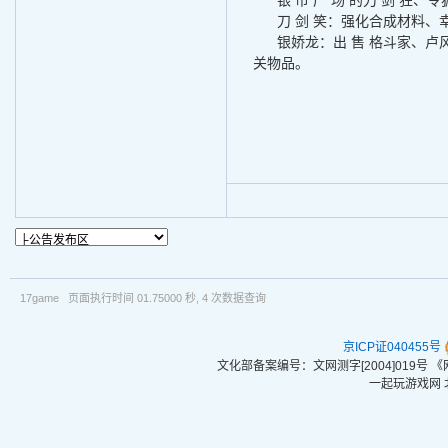
银 币 广 场 的刀 剑 狂
刀 剑 笑：强化合成材料
银娇龙：出 售 格斗家、
关物品。
17game 页面执行时间 01.75000 秒, 4 次数据查询
京ICP证040455号
文化部备案编号：文网测字[2004]019号
一起玩游戏网