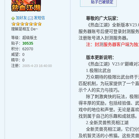
贴子已被锁定
加好友
发短信
尊敬的广大玩家：
《热血江湖》全新版本
V2
3
.
理解是相互 De~
服务器账号后便可登录封测服
等级：超级版主
注册账号进入封测服务器。
贴子：
30535
注：封测服务器客户端为独
积分：62070
威望：0
版本更新说明：
精华：0
《热血江湖》
V2
3
.0
“巅峰
注册：
2005-4-23 16:40:00
1.
极限比武台
万众期待的极限比武台终于
匹配机制，为玩家提供了一个
示个人的实力与技巧。
除了刺激爽快的玩法
，极限
得丰厚的奖励，包括经验值、
戏中的地位和声誉。无论是喜
找到属于自己的乐趣和成就感
2.
全新灵兽熊亮相江湖
全新灵兽
亮相江湖
，它们分
及机智灵活的小熊猫。这些灵