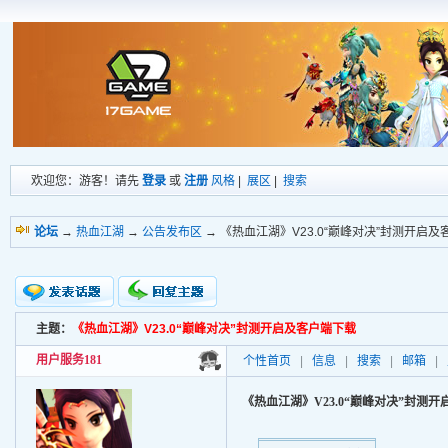
欢迎您：游客！请先
登录
或
注册
风格
|
展区
|
搜索
论坛
→
热血江湖
→
公告发布区
→ 《热血江湖》V23.0“巅峰对决”封测开启
主题：
《热血江湖》V23.0“巅峰对决”封测开启及客户端下载
新的主题
投票帖
用户服务181
个性首页
|
信息
|
搜索
|
邮箱
|
交易帖
小字报
《热血江湖》V23.0“巅峰对决”封测