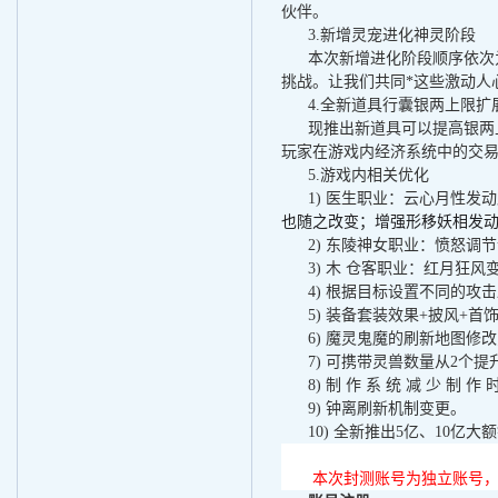
伙伴。
3.
新增灵宠进化神灵阶段
本次新增进化阶段顺序依次
挑战。让我们共同*这些激动人
4.
全新道具行囊银两上限扩
现推
出新道具可以提高银两
玩家在游戏内经济系统中的交
5.
游戏内相关优化
1)
医生职业：云心月性
发动
也随之改变
；
增强形移妖相
发
2)
东陵神女职业：愤怒调节
3) 木 仓
客职业：红月狂风
4)
根据目标设置不同的攻击
5)
装备套装效果
+
披风
+
首
6)
魔灵鬼魔的刷新地图修改
7)
可携带灵兽数量从
2
个提
8)
制 作 系 统 减 少 制 作 
9)
钟离刷新机制变更。
10)
全新推出
5
亿、
10
亿大额
本次封测账号为独立账号