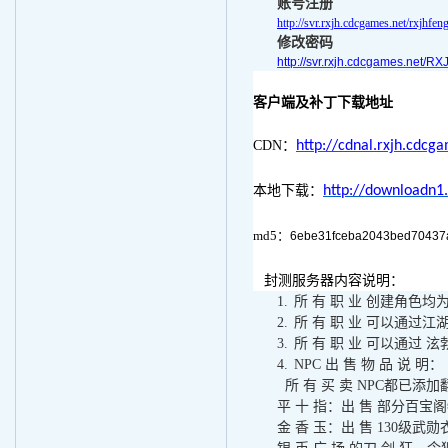
账号注册
http://svr.rxjh.cdcgames.net/rxjhfe
修改密码
http://svr.rxjh.cdcgames.net/
客户端及补丁下载地址
CDN
：
http://cdnal.rxjh.cdc
本地下载：
http://downloadn1
md5
：
6ebe31fceba2043bed70437
封测服务器内容说明：
1.
所 有 职 业 创建角色均
2.
所 有 职 业 可以通过江
3.
所 有 职 业 可以通过
泫
4.
NPC
出 售 物 品 说 明：
所 有 买 卖
NPC
都已添加
平 十 指：出 售 部分百宝
金 香 玉：出 售
130
级武勋