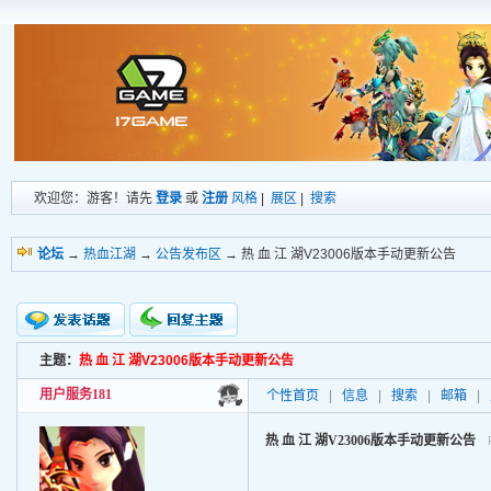
欢迎您：游客！请先
登录
或
注册
风格
|
展区
|
搜索
论坛
→
热血江湖
→
公告发布区
→ 热 血 江 湖V23006版本手动更新公告
主题：
热 血 江 湖V23006版本手动更新公告
新的主题
投票帖
用户服务181
个性首页
|
信息
|
搜索
|
邮箱
|
交易帖
小字报
热 血 江 湖V23006版本手动更新公告
P