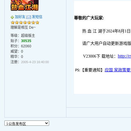
加好友
发短信
尊敬的广大玩家
:
理解是相互 De~
热 血 江 湖于
2024年8月1
等级：超级版主
贴子：
30535
请广大用户自动更新游戏版本
积分：62060
威望：0
http:/
V23006下 载地址：
精华：0
注册：
2005-4-23 16:40:00
【重要通知】
应国 家政策
PS: