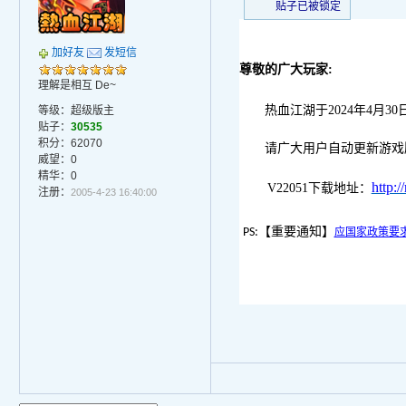
贴子已被锁定
加好友
发短信
尊敬的广大玩家
:
理解是相互 De~
热血江湖于
20
2
4
年
4
月
30
等级：超级版主
贴子：
30535
积分：62070
请广大用户自动更新游戏版
威望：0
精华：0
http:
V
2
20
51
下载地址：
注册：
2005-4-23 16:40:00
【重要通知】
PS:
应国家政策要