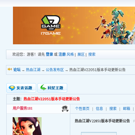
欢迎您：游客！请先
登录
或
注册
风格
|
展区
|
搜索
论坛
→
热血江湖
→
公告发布区
→ 热血江湖V22051版本手动更新公告
主题：
热血江湖V22051版本手动更新公告
新的主题
投票帖
用户服务181
个性首页
|
信息
|
搜索
|
邮箱
|
交易帖
小字报
热血江湖V22051版本手动更新公告
P