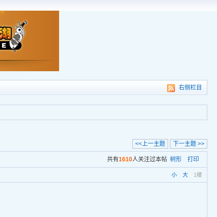
右侧栏目
<<上一主题
下一主题 >>
共有
1610
人关注过本帖
树形
打印
小
大
1楼