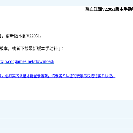
热血江湖
V2
2
0
51
版本手动
日，更新版本到
V220
51
。
本，或者下载最新版本手动补丁：
//rxjh.cdcgames.net/download/
求，必须实名认证才能登录游戏，请未实名认证的玩家尽快进行实名认证。