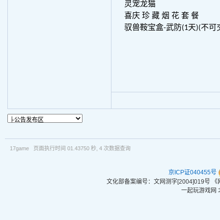
灵宠龙猫
喜庆 珍 藏 烟 花 套 餐
驭兽鞍宝盒-武防(1天)(不可
17game 页面执行时间 01.43750 秒, 4 次数据查询
京ICP证040455号
文化部备案编号：文网测字[2004]019号
一起玩游戏网