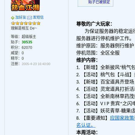
贴子已被锁定
加好友
发短信
尊敬的广大玩家：
理解是相互 De~
为保证服务器的稳定运行，提
等级：超级版主
服务器进行停机维护工作。
贴子：
30535
维护原因：服务器例行维护
积分：62070
威望：0
停机范围：全区全服
精华：0
维护内容：
注册：
2005-4-23 16:40:00
1. 【新增】全新披风"桃
2. 【活动】桃气包【斗战
3. 【新增】百宝道具齐登
4. 【活动】灵宠道具打折
5. 【活动】全新南林草药
6. 【活动】V I P 贵宾*
7. 【活动】妖花青草-糖
8. 【重要通知】
应国家政策
名认证。
本周活动：