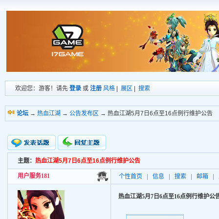
欢迎您：游客！请先
登录
或
注册
风格
|
展区
|
搜索
论坛
→
热血江湖
→
公告发布区
→ 热血江湖5月7日6点至16点例行维护公告
主题：
热血江湖5月7日6点至16点例行维护公告
新的主题
投票帖
用户服务181
个性首页
|
信息
|
搜索
|
邮箱
|
交易帖
小字报
热血江湖5月7日6点至16点例行维护公