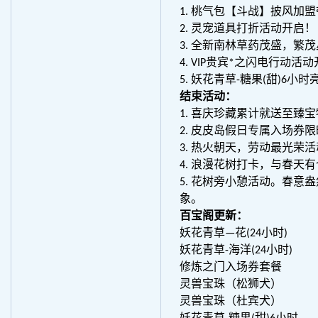
1. 桃气包【斗战】披风加盟
2. 灵宠道具打折活动开启！
3. 全新南林草药茂盛，繁
4. VIP贵宾*之闪电行动活
5. 妖花青草-糖果(甜)
结束活动：
1. 喜庆珍藏累计就送至臻
2. 皮皮岛假日专属入场券
3. 热火朝天，劳动最光荣活
4. 浪漫花树打卡，与春天
5. 花树旁小憩活动。春
象。
百宝阁更新：
妖花青草—花(24小时)
妖花青草-海洋(24小时)
修炼之门入场券套餐
灵兽宝珠（松狮犬）
灵兽宝珠（杜宾犬）