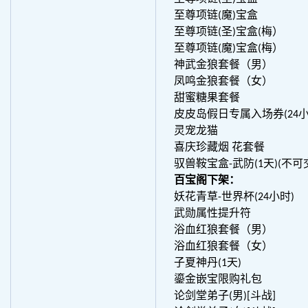
至尊项链(魔)宝盒
至尊项链(圣)宝盒(梅）
至尊项链(魔)宝盒(梅）
神武金狼套餐（男）
凤鸣金狼套餐（女）
甜蜜糖果套餐
皮皮岛假日专属入场券(24小
灵宠龙猫
喜庆珍藏烟 花套餐
驭兽鞍宝盒-武防(1天)(不可
百宝阁下架：
妖花青草-世界杯(24小时)
武勋属性提升符
浴血红狼套餐（男）
浴血红狼套餐（女）
子夏神丹(1天)
鎏金嵌宝限购礼包
论剑堂弟子(男)[斗战]