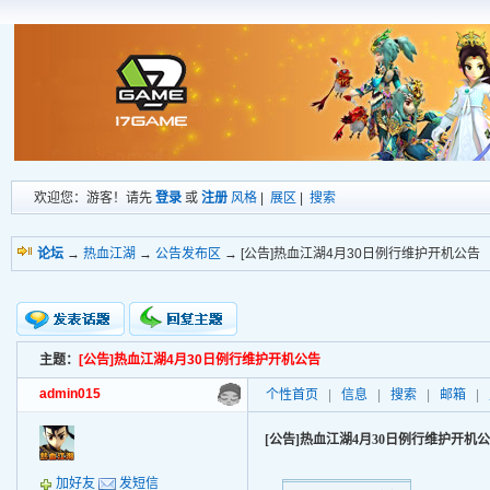
欢迎您：游客！请先
登录
或
注册
风格
|
展区
|
搜索
论坛
→
热血江湖
→
公告发布区
→ [公告]热血江湖4月30日例行维护开机公告
主题：
[公告]热血江湖4月30日例行维护开机公告
新的主题
投票帖
admin015
个性首页
|
信息
|
搜索
|
邮箱
|
交易帖
小字报
[公告]热血江湖4月30日例行维护开机
加好友
发短信