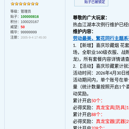
贴子已被锁定
等级：管理员
贴子：
100000816
尊敬的广大玩家：
积分：100020167
热血江湖本次例行维护已经
威望：
50
维护内容：
精华：99999999
注册：
2005-9-4 17:45:00
劳动最美，繁花同行主题系
1. 【新增】喜庆珍藏烟 
场，全职业160级衣服、战靴
龙)，所有套餐内容详情请
2. 【活动】喜庆珍藏累计
活动时间：2026年4月30日
活动期间内，单个账号在单
量（统计数量按照开启1个
动奖励。
累计开启
50个：
必得奖励：
真龙宝具[防具]
累计开启
88个：
必得奖励：
真龙宝器[武器]
累计开启
328个：