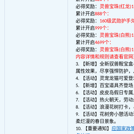
必得奖励：
灵兽宝珠(红龙)1
累计开启
888个：
必得奖励：
160级武勋护手
累计开启
999个：
必得奖励：
灵兽宝珠(白熊)
累计开启
4699个：
必得奖励：
灵兽宝珠(白熊)
内容详情和规则请查看官网
3. 【新增】全新驭兽鞍宝盒
属性效果，尽享强悍防护，
4. 【活动】灵宠龙猫可爱
5. 【新增】百宝道具齐登
6. 【活动】皮皮岛假日
7. 【活动】热火朝天，劳
8. 【活动】浪漫花树打卡
9. 【活动】花树旁小憩
柔烂漫的春日景象。
10. 【重要通知】
应国家政