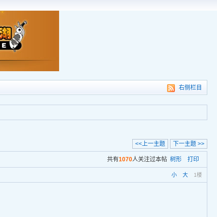
右侧栏目
<<上一主题
下一主题 >>
共有
1070
人关注过本帖
树形
打印
小
大
1楼