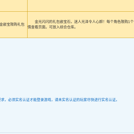
金光闪闪的礼包嵌宝石，迷人光泽令人心醉！每个角色限购1
金嵌宝限购礼包
情查看页面。可放入综合仓库。
要求，必须实名认证才能登录游戏，请未实名认证的玩家尽快进行实名认证。