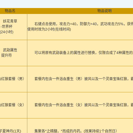
物品名
物品说明
妖花青草
右键点击使用，攻击力+40，防御力+40，武功攻击力5%，获得
-世界杯
使用时效为2小时(在线时间)
(24小时)
武勋属性
可以将原有武勋装备上的属性进行替换，仅限合成了4种属性的
提升符
血红狼套餐（男）
套餐内包含一件浴血重生（男）披风以及一个灵兽宝珠红狼，
血红狼套餐（女）
套餐内包含一件浴血重生（女）披风以及一个灵兽宝珠红狼，
子夏神丹(1天)
集聚各*之精髓，*而成的丹药。(效果持续1个自然日）