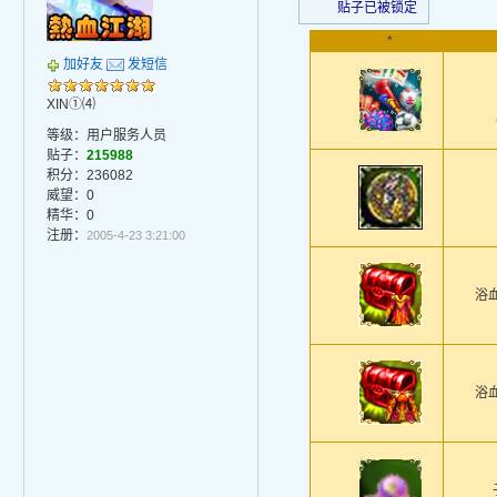
贴子已被锁定
*
加好友
发短信
XIN①⑷
等级：用户服务人员
贴子：
215988
积分：236082
威望：0
精华：0
注册：
2005-4-23 3:21:00
浴
浴