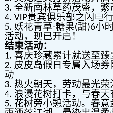
3. 全新南林草药茂盛，
4. VIP贵宾俱乐部之闪
5. 妖花青草-糖果(甜)
活动，现已开启！
结束活动：
1. 喜庆珍藏累计就送至
2. 皮皮岛假日专属入场
动
3. 热火朝天，劳动最光荣
4. 浪漫花树打卡，与春
5. 花树旁小憩活动。春