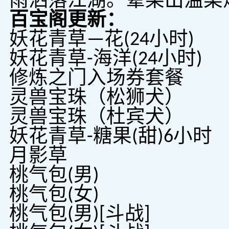
雨洒落江湖。晕染出温柔
百宝阁更新：
妖花青草—花(24小时)
妖花青草-海洋(24小时)
修炼之门入场券套餐
灵兽宝珠（松狮犬）
灵兽宝珠（杜宾犬）
妖花青草-糖果(甜)6小时
月影草
桃气包(男)
桃气包(女)
桃气包(男)[斗战]