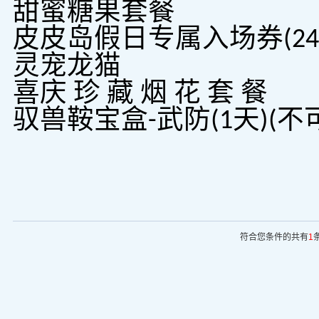
甜蜜糖果套餐
皮皮岛假日专属入场券(24
灵宠龙猫
喜庆 珍 藏 烟 花 套 餐
驭兽鞍宝盒-武防(1天)(不
符合您条件的共有
1