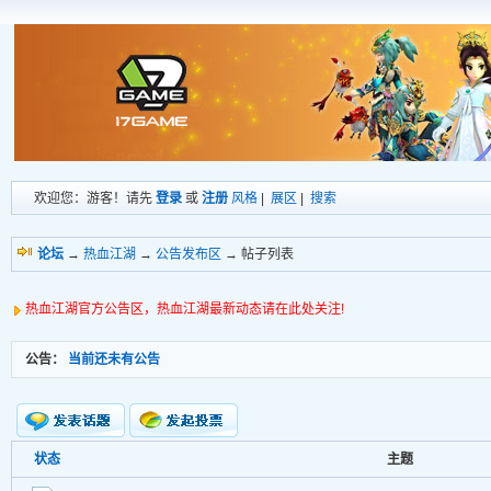
欢迎您：游客！请先
登录
或
注册
风格
|
展区
|
搜索
论坛
→
热血江湖
→
公告发布区
→ 帖子列表
热血江湖官方公告区，热血江湖最新动态请在此处关注!
公告：
当前还未有公告
状态
主题
新的主题
投票帖