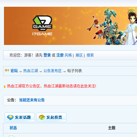
欢迎您：游客！请先
登录
或
注册
风格
|
展区
|
搜索
论坛
→
热血江湖
→
公告发布区
→ 帖子列表
热血江湖官方公告区，热血江湖最新动态请在此处关注!
公告：
当前还未有公告
状态
主题
新的主题
投票帖